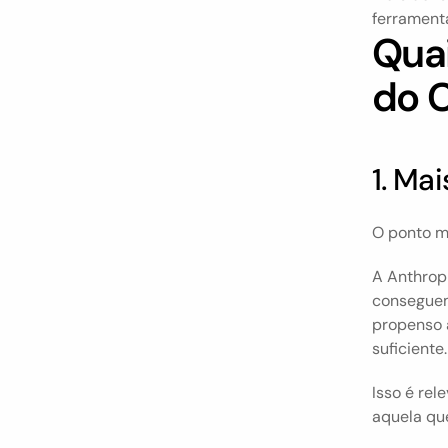
ferrament
Quai
do 
1. Ma
O ponto m
A Anthropi
conseguem
propenso a
suficiente.
Isso é rel
aquela que