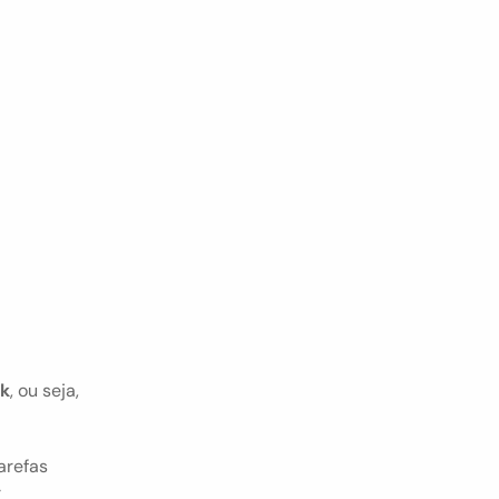
rk
, ou seja, 
refas 
 