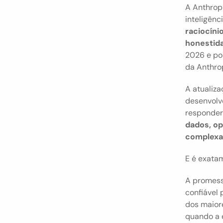
A Anthropi
inteligênc
raciocíni
honestid
2026 e po
da Anthrop
A atualiz
desenvolv
responder
dados, op
complexa
E é exata
A promess
confiável 
dos maior
quando a e