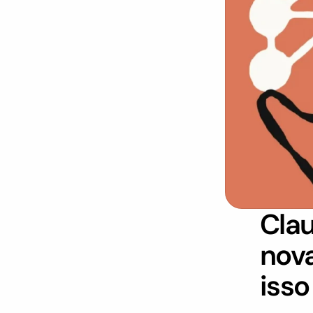
Clau
nova
isso