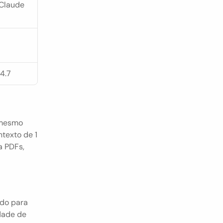
Claude 
4.7
mesmo 
texto de 1 
 PDFs, 
do para 
dade de 