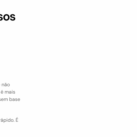
os 
 não 
é mais 
sem base 
ápido. É 