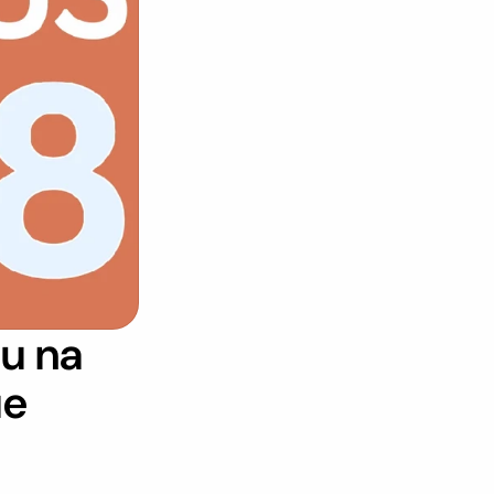
 na 
e 