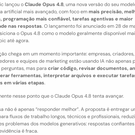
c lançou o 
Claude Opus 4.8
, uma nova versão do seu modelo
ia artificial mais avançado, com foco em 
mais precisão, melh
o, programação mais confiável, tarefas agentivas e maior 
ade nas respostas
. O lançamento foi anunciado em 28 de ma
siciona o Opus 4.8 como o modelo geralmente disponível mai
ic até agora.
ação chega em um momento importante: empresas, criadores, 
edores e equipes de marketing estão usando IA não apenas p
 perguntas, mas para 
criar código, revisar documentos, ana
erar ferramentas, interpretar arquivos e executar tarefas
s em várias etapas
.
mente nesse ponto que o Claude Opus 4.8 tenta avançar.
a não é apenas “responder melhor”. A proposta é entregar um
para fluxos de trabalho longos, técnicos e profissionais, reduz
es problemas dos modelos generativos: respostas confiantes
vidência é fraca.