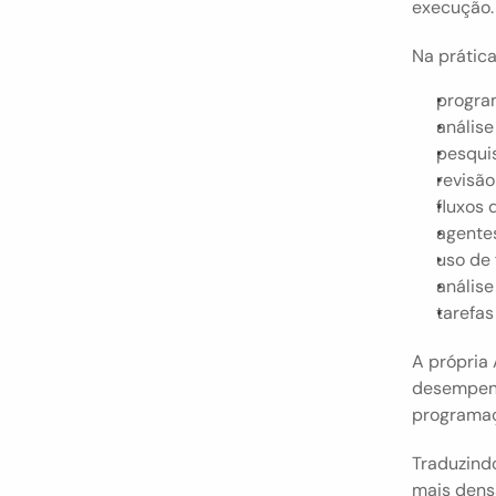
execução.
Na prática
progra
análise
pesqui
revisã
fluxos 
agentes
uso de
anális
tarefas
A própria
desempenh
programaçã
Traduzindo
mais densa