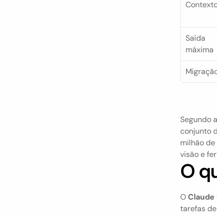
Context
Saída 
máxima
Migraçã
Segundo a
conjunto d
milhão de 
visão e fe
O qu
O 
Claude
tarefas de