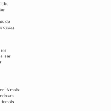
 de 
or 
io de 
s capaz 
ara 
lisar 
 
a IA mais 
indo um 
 demais 