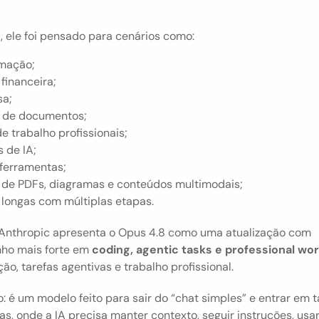
, ele foi pensado para cenários como:
mação;
 financeira;
sa;
o de documentos;
de trabalho profissionais;
 de IA;
 ferramentas;
e de PDFs, diagramas e conteúdos multimodais;
 longas com múltiplas etapas.
 Anthropic apresenta o Opus 4.8 como uma atualização com 
o mais forte em 
coding, agentic tasks e professional wo
o, tarefas agentivas e trabalho profissional.
: é um modelo feito para sair do “chat simples” e entrar em ta
s, onde a IA precisa manter contexto, seguir instruções, usar