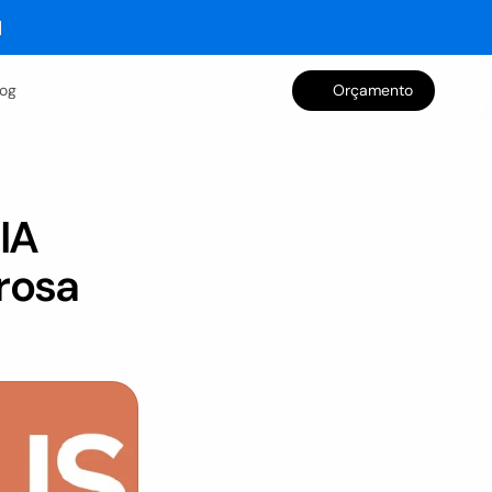
log
Orçamento
A 
osa 