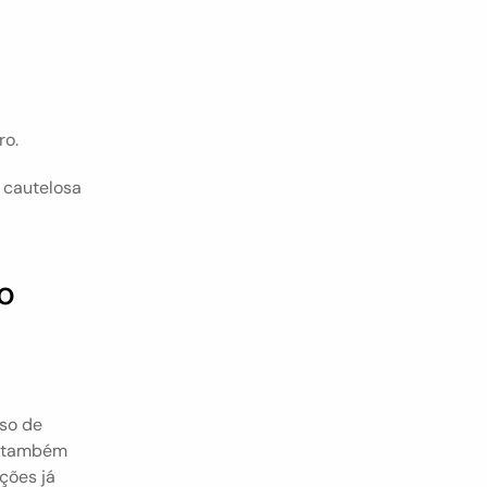
ro.
cautelosa 
o
so de 
 também 
ões já 