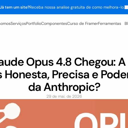
Já tem um site?
Receba nossa analise gratuita de como melhora-lo.
somos
Serviços
Portfolio
Componentes
Curso de Framer
Ferramentas
B
aude Opus 4.8 Chegou: A I
 Honesta, Precisa e Poder
da Anthropic?
29 de mai. de 2026