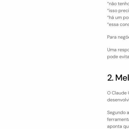
“não tenho
“isso preci
“há um pos
“essa con
Para negóc
Uma respo
pode evita
2. M
O Claude 
desenvolv
Segundo a 
ferrament
aponta qu