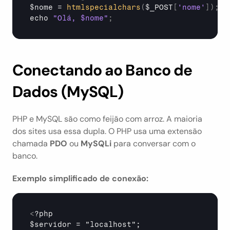
$nome
 = 
htmlspecialchars
(
$_POST
[
'nome'
]
)
;
echo 
"Olá, $nome"
;
Conectando ao Banco de 
Dados (MySQL)
PHP e MySQL são como feijão com arroz. A maioria 
dos sites usa essa dupla. O PHP usa uma extensão 
chamada 
PDO
 ou 
MySQLi
 para conversar com o 
banco.
Exemplo simplificado de conexão:
<
?php

$servidor = "localhost";
