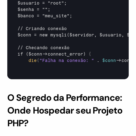
$usuario = "root";

$senha = "";

$banco = "meu_site";

// Criando conexão

$conn = new mysqli($servidor, $usuario, $sen
// Checando conexão

if ($conn->connect_error) 
{
die
(
"Falha na conexão: "
 . 
$conn
->
conne
O Segredo da Performance: 
Onde Hospedar seu Projeto 
PHP?