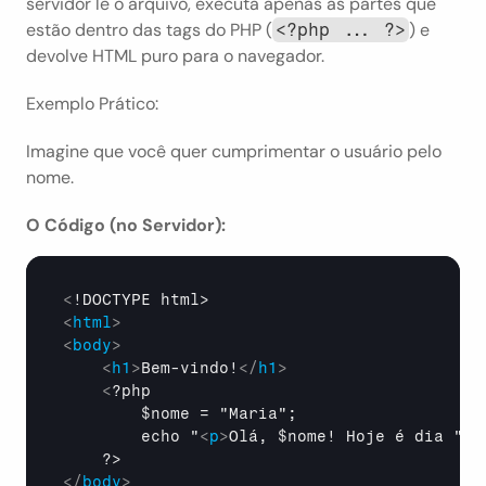
servidor lê o arquivo, executa apenas as partes que 
estão dentro das tags do PHP (
) e 
<?php ... ?>
devolve HTML puro para o navegador.
Exemplo Prático:
Imagine que você quer cumprimentar o usuário pelo 
nome.
O Código (no Servidor):
<
<
html
>
<
body
>
<
h1
>
Bem-vindo!
</
h1
>
<
?php

        $nome = "Maria";

        echo "
<
p
>
Olá, $nome! Hoje é dia " .
</
body
>