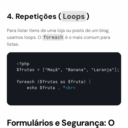
4. Repetições (
Loops
)
Para listar itens de uma loja ou posts de um blog, 
usamos loops. O 
 é o mais comum para 
foreach
listas.
<
?php

$frutas = ["Maçã", "Banana", "Laranja"];

foreach ($frutas as $fruta) 
{
echo 
$fruta . "
<
br
>
Formulários e Segurança: O 