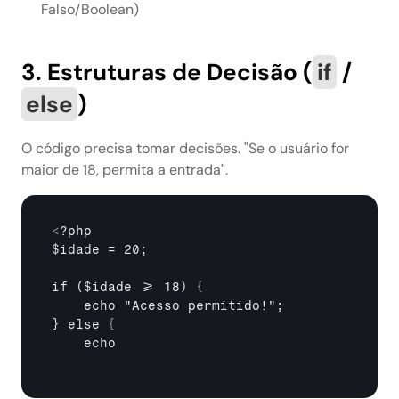
Falso/Boolean)
3. Estruturas de Decisão (
if
 / 
else
)
O código precisa tomar decisões. "Se o usuário for 
maior de 18, permita a entrada".
<
?php

$idade = 20;

if ($idade >= 18) 
{
echo 
"Acesso permitido!";

} else 
{
echo 