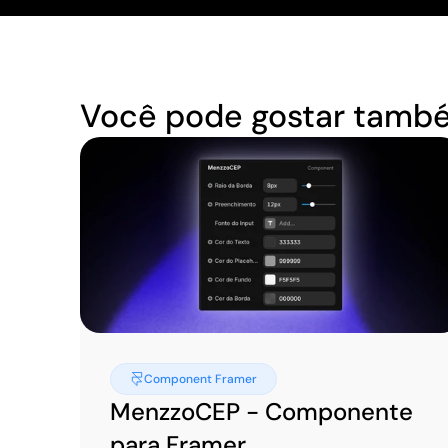
Você pode gostar tamb
Component Framer
MenzzoCEP - Componente 
para Framer