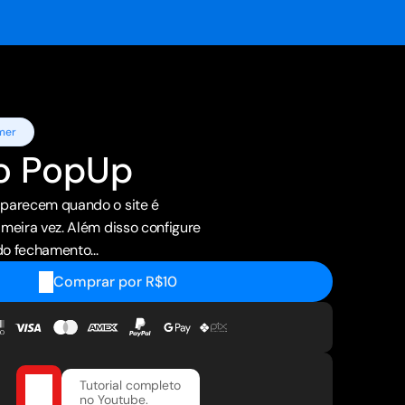
mer
o PopUp
parecem quando o site é 
meira vez. Além disso configure 
do fechamento...
Comprar por R$10
Tutorial completo 
no Youtube.