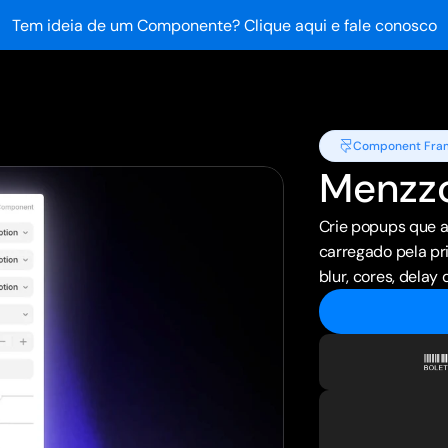
Tem ideia de um Componente? Clique aqui e fale conosco
Component Fra
Menzz
Crie popups que a
carregado pela pri
blur, cores, delay 