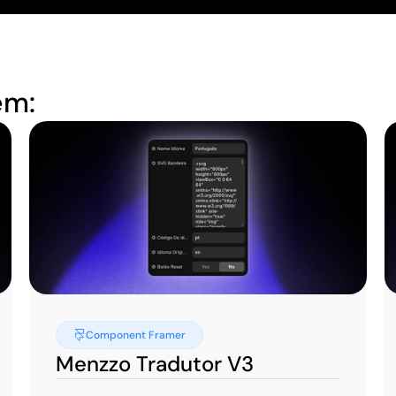
ém:
Component Framer
Menzzo Tradutor V3