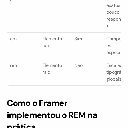
exatos (ma
pouco 
responsiv
)
em
Elemento 
Sim
Compone
pai
es 
específic
rem
Elemento 
Não
Escalas 
raiz
tipográfica
globais
Como o Framer 
implementou o REM na 
prática