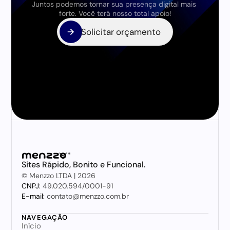
Juntos podemos tornar sua presença digital mais 
forte. Você terá nosso total apoio!
Solicitar orçamento
Solicitar orçamento
Sites Rápido, Bonito e Funcional.
© Menzzo LTDA | 2026
CNPJ: 
49.020.594/0001-91
E-mail:
 contato@menzzo.com.br
NAVEGAÇÃO
Início