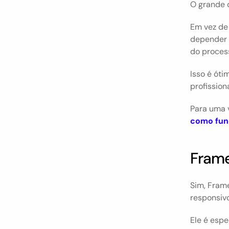
O grande d
Em vez de
depender 
do proces
Isso é ót
profission
Para uma 
como fun
Frame
Sim, Frame
responsiv
Ele é espe