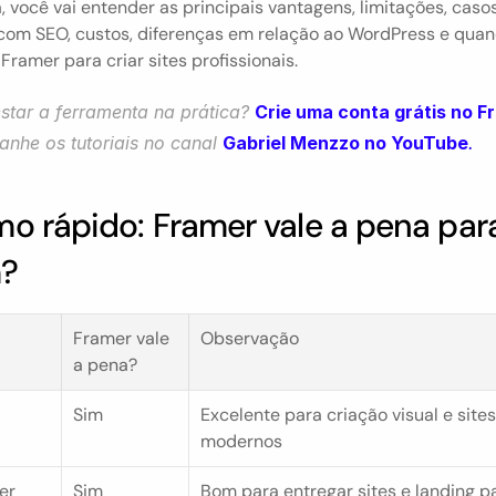
, você vai entender as principais vantagens, limitações, casos
com SEO, custos, diferenças em relação ao WordPress e quand
Framer para criar sites profissionais.
star a ferramenta na prática? 
Crie uma conta grátis no F
nhe os tutoriais no canal 
Gabriel Menzzo no YouTube
.
o rápido: Framer vale a pena para
?
Framer vale 
Observação
a pena?
Sim
Excelente para criação visual e sites 
modernos
er
Sim
Bom para entregar sites e landing p