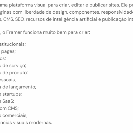
ma plataforma visual para criar, editar e publicar sites. Ele p
ginas com liberdade de design, componentes, responsividade
 CMS, SEO, recursos de inteligência artificial e publicação in
, o Framer funciona muito bem para criar:
stitucionais;
 pages;
os;
 de serviço;
s de produto;
essoais;
s de lançamento;
e startups;
e SaaS;
com CMS;
s comerciais;
ncias visuais modernas.