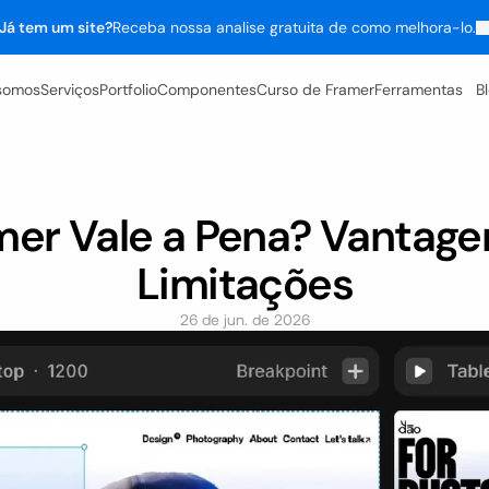
Já tem um site?
Receba nossa analise gratuita de como melhora-lo.
somos
Serviços
Portfolio
Componentes
Curso de Framer
Ferramentas
B
er Vale a Pena? Vantagen
Limitações
26 de jun. de 2026