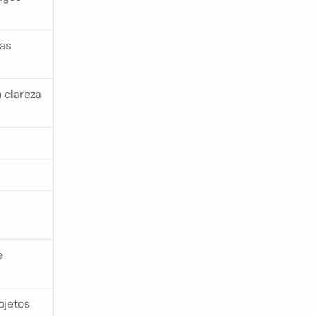
as 
 clareza
 
ojetos