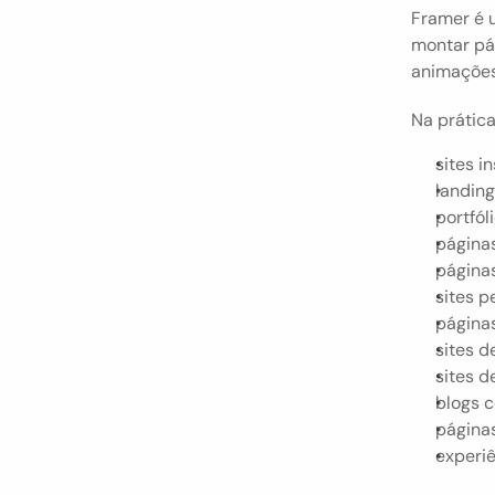
Framer é u
montar pá
animações,
Na prática
sites in
landing
portfóli
páginas
página
sites p
página
sites d
sites d
blogs 
página
experiê