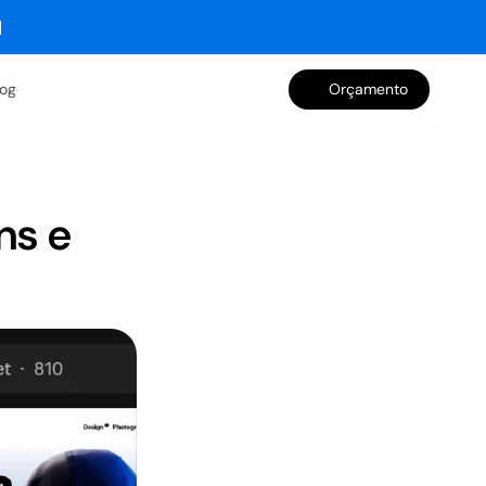
log
Orçamento
s e 