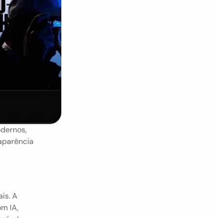
dernos, 
aparência 
s. A 
m IA, 