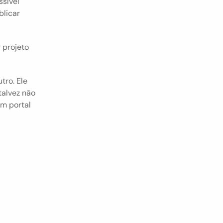
sível 
licar 
projeto 
ro. Ele 
alvez não 
m portal 