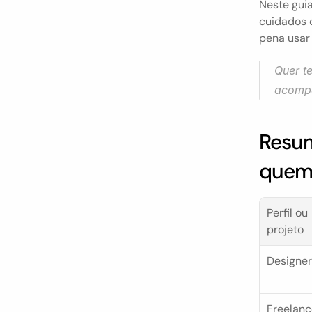
Neste guia
cuidados 
pena usar 
Quer te
acompa
Resum
quem
Perfil ou 
projeto
Designer
Freelanc