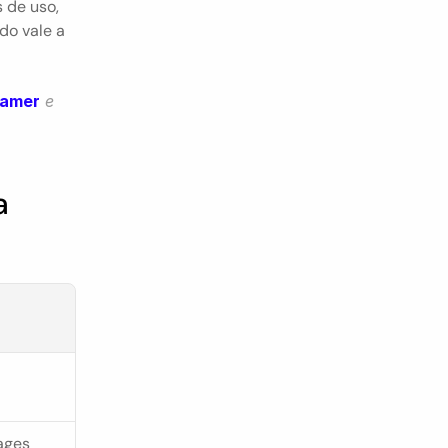
 de uso, 
o vale a 
ramer
e 
 
ages 