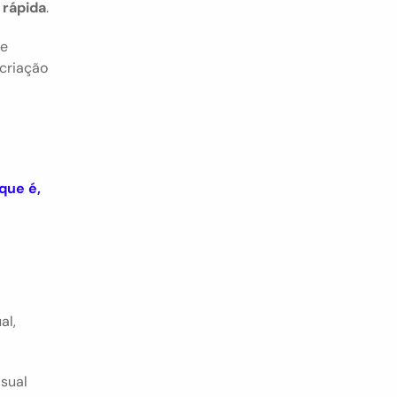
 rápida
.
e 
criação 
que é, 
l, 
sual 