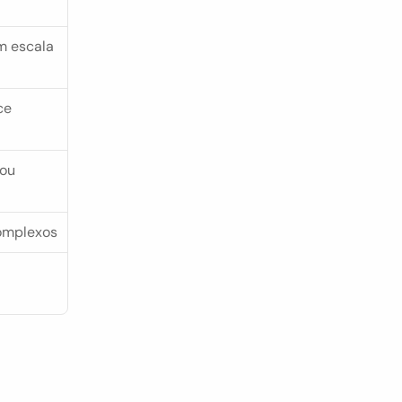
 escala 
e 
ou 
complexos
a