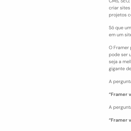
CMS, SEO,
criar site
projetos c
Só que um
em um site
O Framer p
pode ser 
seja a mel
gigante d
A pergunt
“Framer v
A pergunta
“Framer v