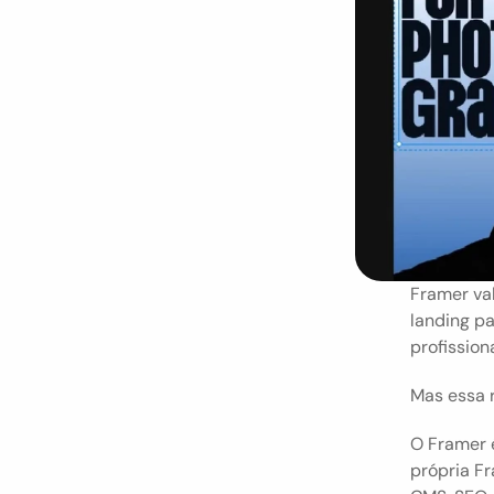
Framer val
landing pa
profissiona
Mas essa 
O Framer é
própria Fr