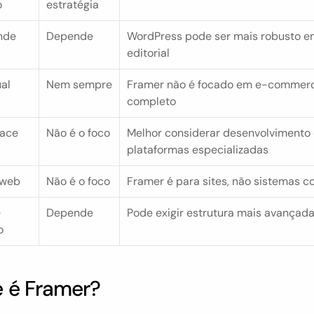
o
estratégia
nde
Depende
WordPress pode ser mais robusto em
editorial
al 
Nem sempre
Framer não é focado em e-commerc
completo
lace
Não é o foco
Melhor considerar desenvolvimento 
plataformas especializadas
 web
Não é o foco
Framer é para sites, não sistemas 
 
Depende
Pode exigir estrutura mais avançad
o
 é Framer?