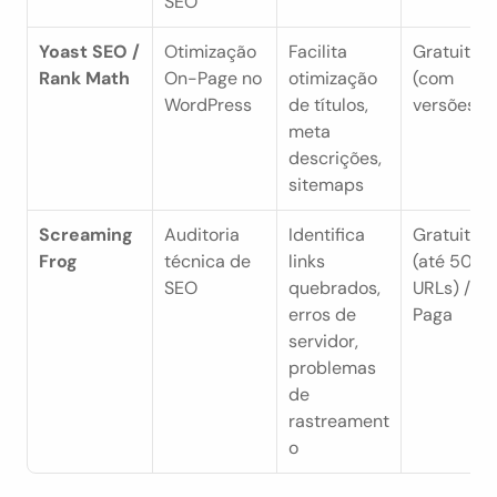
SEO
Yoast SEO / 
Otimização 
Facilita 
Gratuita 
Rank Math
On-Page no 
otimização 
(com 
WordPress
de títulos, 
versões Pr
meta 
descrições, 
sitemaps
Screaming 
Auditoria 
Identifica 
Gratuita 
Frog
técnica de 
links 
(até 500 
SEO
quebrados, 
URLs) / 
erros de 
Paga
servidor, 
problemas 
de 
rastreament
o