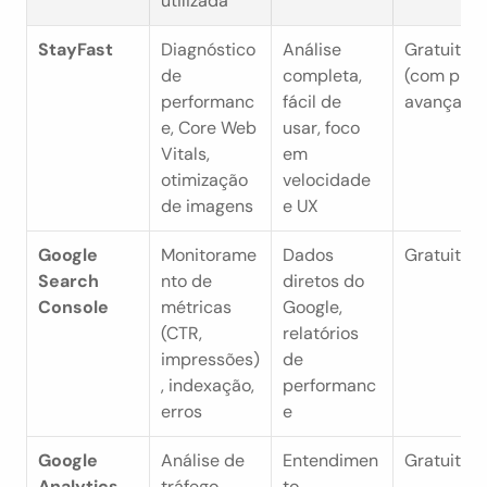
utilizada
StayFast
Diagnóstico 
Análise 
Gratuita 
de 
completa, 
(com plano
performanc
fácil de 
avançado
e, Core Web 
usar, foco 
Vitals, 
em 
otimização 
velocidade 
de imagens
e UX
Google 
Monitorame
Dados 
Gratuita
Search 
nto de 
diretos do 
Console
métricas 
Google, 
(CTR, 
relatórios 
impressões)
de 
, indexação, 
performanc
erros
e
Google 
Análise de 
Entendimen
Gratuita
Analytics
tráfego, 
to 