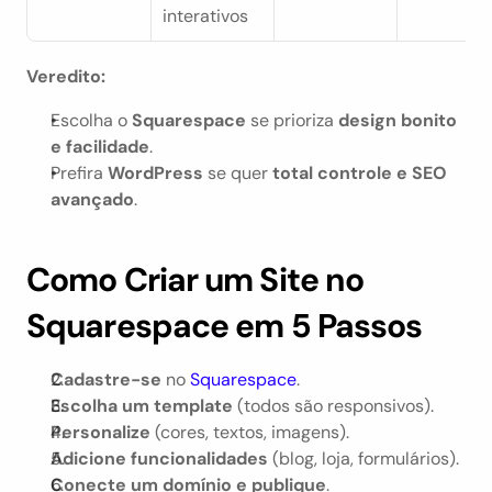
interativos
Veredito:
Escolha o 
Squarespace
 se prioriza 
design bonito 
e facilidade
.
Prefira 
WordPress
 se quer 
total controle e SEO 
avançado
.
Como Criar um Site no 
Squarespace em 5 Passos
Cadastre-se
 no 
Squarespace
.
Escolha um template
 (todos são responsivos).
Personalize
 (cores, textos, imagens).
Adicione funcionalidades
 (blog, loja, formulários).
Conecte um domínio e publique
.